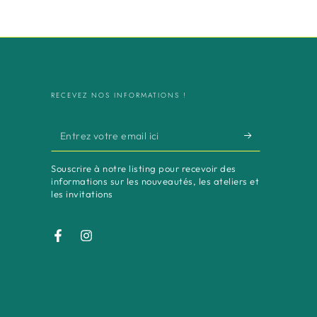
RECEVEZ NOS INFORMATIONS !
Entrez
votre
Souscrire à notre listing pour recevoir des
email
informations sur les nouveautés, les ateliers et
les invitations
ici
Facebook
Instagram