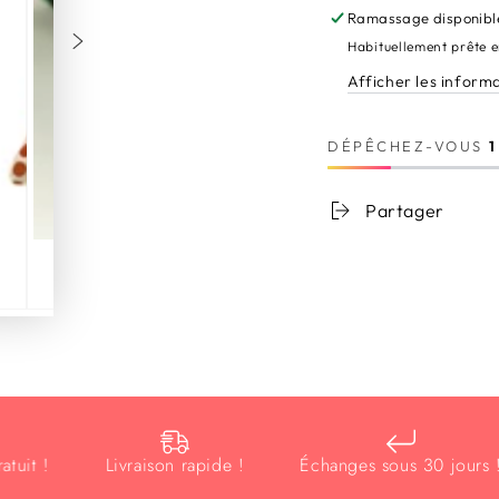
Fleuri
Fleuri
Ramassage disponibl
Vintage
Vintag
Habituellement prête 
Afficher les inform
DÉPÊCHEZ-VOUS
1
Partager
!
Livraison rapide !
Échanges sous 30 jours !