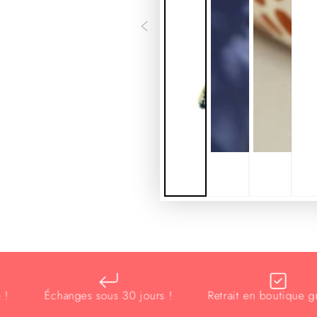
Échanges sous 30 jours !
Retrait en boutique gratuit 