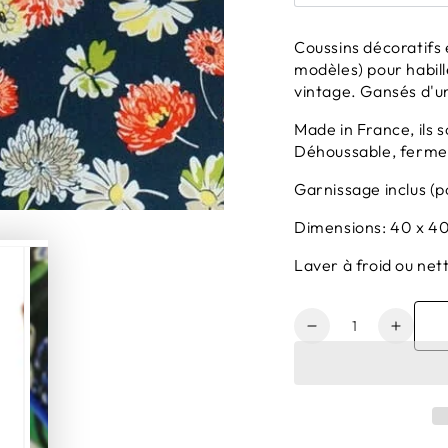
Coussins décoratifs 
modèles) pour habille
vintage. Gansés d'un
Made in France, ils s
Déhoussable, fermetu
Garnissage inclus (p
Dimensions: 40 x 4
Laver à froid ou ne
Quantité
Réduire
Augme
la
la
quantité
quanti
de
de
Coussin
Couss
carré
carré