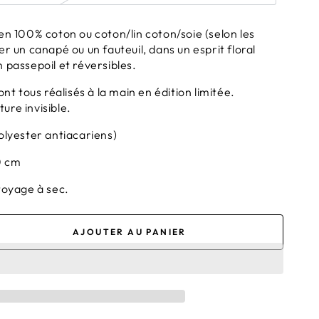
en 100% coton ou coton/lin coton/soie (selon les
r un canapé ou un fauteuil, dans un esprit floral
 passepoil et réversibles.
ont tous réalisés à la main en édition limitée.
re invisible.
olyester antiacariens)
0 cm
ttoyage à sec.
AJOUTER AU PANIER
nter
té
in