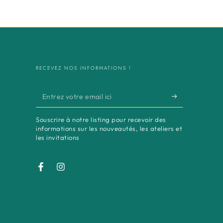
RECEVEZ NOS INFORMATIONS !
Entrez
votre
Souscrire à notre listing pour recevoir des
email
informations sur les nouveautés, les ateliers et
les invitations
ici
Facebook
Instagram