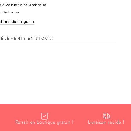
e à
26 rue Saint-Ambroise
e
en 24 heures
ations du magasin
ÉLÉMENTS EN STOCK!
Retrait en boutique gratuit !
Livraison rapide !
É