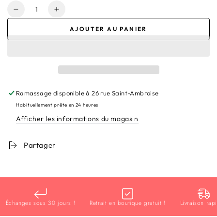
Quantité
Réduire
Augmenter
la
la
AJOUTER AU PANIER
quantité
quantité
de
de
Bracelet
Bracelet
jonc
jonc
Japonais
Japonais
(fin)
(fin)
Ramassage disponible à
26 rue Saint-Ambroise
Habituellement prête en 24 heures
Afficher les informations du magasin
Partager
Échanges sous 30 jours !
Retrait en boutique gratuit !
Livraison rapide