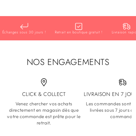
changes sous 30 jours !
Retrait en boutique gratuit !
Livraison rapide !
NOS ENGAGEMENTS
CLICK & COLLECT
LIVRAISON EN 7 JOU
Venez chercher vos achats
Les commandes sont ex
directement en magasin dès que
livrées sous 7 jours a
votre commande est prête pour le
commande
retrait.