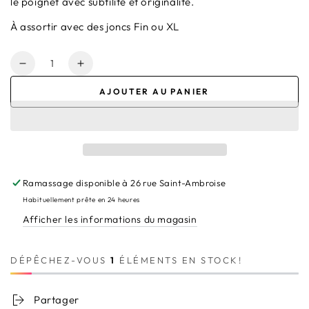
le poignet avec subtilité et originalité.
À assortir avec des joncs Fin ou XL
Quantité
Réduire
Augmenter
la
la
AJOUTER AU PANIER
quantité
quantité
de
de
BRACELET
BRACELET
JONC
JONC
(large)
(large)
Ramassage disponible à
26 rue Saint-Ambroise
Habituellement prête en 24 heures
Afficher les informations du magasin
DÉPÊCHEZ-VOUS
1
ÉLÉMENTS EN STOCK!
Partager