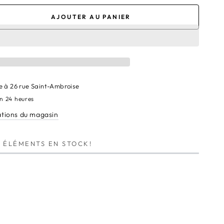
AJOUTER AU PANIER
nter
té
e à
26 rue Saint-Ambroise
en 24 heures
ations du magasin
8
ÉLÉMENTS EN STOCK!