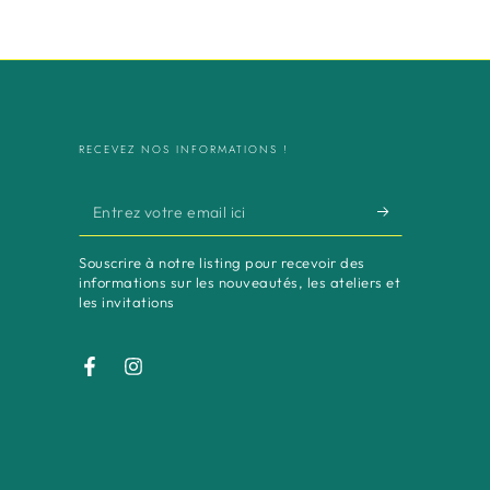
RECEVEZ NOS INFORMATIONS !
Entrez
votre
Souscrire à notre listing pour recevoir des
email
informations sur les nouveautés, les ateliers et
les invitations
ici
Facebook
Instagram