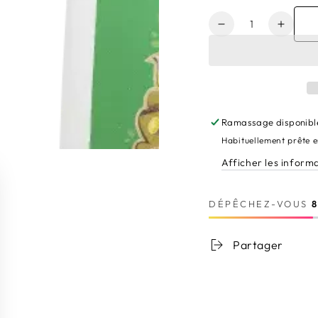
Quantité
Réduire
Augme
la
la
quantité
quanti
de
de
Thé
Thé
Délice
Délice
Détox
Détox
Ramassage disponibl
Habituellement prête 
Afficher les inform
DÉPÊCHEZ-VOUS
Partager