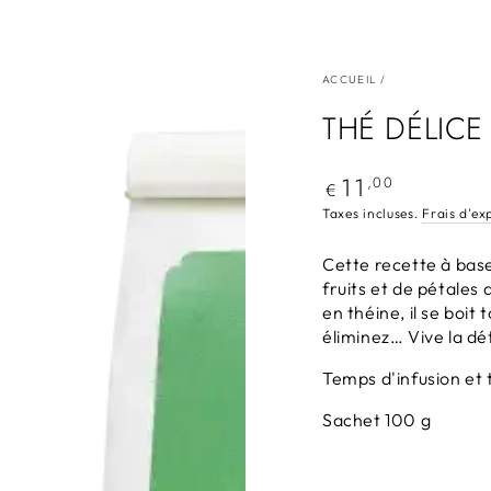
ACCUEIL
/
THÉ DÉLICE
11
Prix
,00
€
normal
Taxes incluses.
Frais d'ex
Cette recette à bas
fruits et de pétales
en théine, il se boit
éliminez… Vive la dé
Temps d'infusion et 
Sachet 100 g