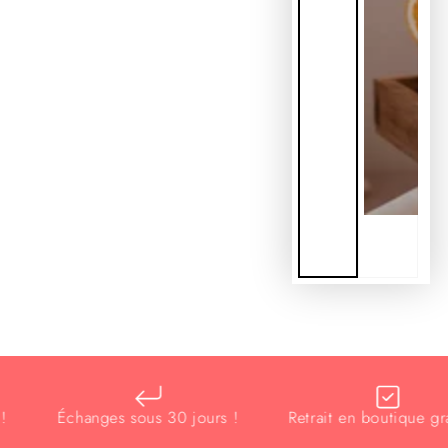
Échanges sous 30 jours !
Retrait en boutique gratuit 