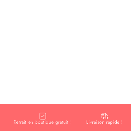
Retrait en boutique gratuit !
Livraison rapide !
É