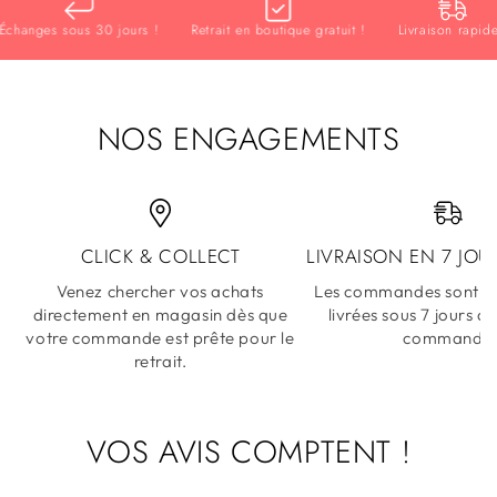
hanges sous 30 jours !
Retrait en boutique gratuit !
Livraison rapide !
NOS ENGAGEMENTS
CLICK & COLLECT
LIVRAISON EN 7 JOU
Venez chercher vos achats
Les commandes sont ex
directement en magasin dès que
livrées sous 7 jours a
votre commande est prête pour le
commande
retrait.
VOS AVIS COMPTENT !