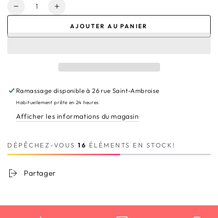
Quantité
Réduire
Augmenter
la
la
AJOUTER AU PANIER
quantité
quantité
de
de
Rooibos
Rooibos
Nuit
Nuit
Etoilée
Etoilée
Ramassage disponible à
26 rue Saint-Ambroise
Habituellement prête en 24 heures
Afficher les informations du magasin
DÉPÊCHEZ-VOUS
16
ÉLÉMENTS EN STOCK!
Partager