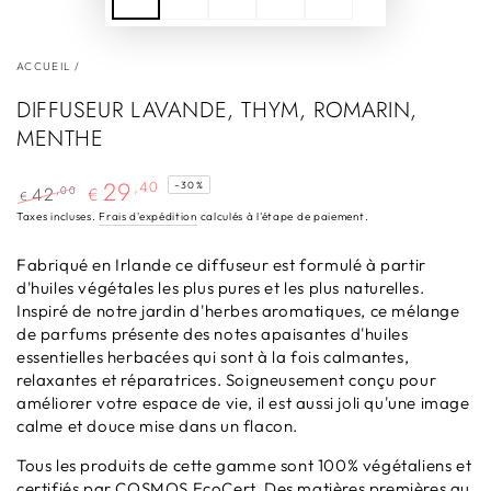
ACCUEIL
/
DIFFUSEUR LAVANDE, THYM, ROMARIN,
MENTHE
29
,40
–30%
42
,00
€
€
Prix
Prix
Taxes incluses.
Frais d'expédition
calculés à l'étape de paiement.
normal
de
Fabriqué en Irlande ce diffuseur est formulé
vente
à partir
d'huiles végétales les plus pures et les plus naturelles.
Inspiré de notre jardin d'herbes aromatiques, ce mélange
de parfums présente des notes apaisantes d'huiles
essentielles herbacées qui sont à la fois calmantes,
relaxantes et réparatrices. Soigneusement conçu pour
améliorer votre espace de vie, il est aussi joli qu'une image
calme et douce mise dans un flacon.
Tous les produits de cette gamme sont 100% végétaliens et
certifiés par COSMOS EcoCert. Des matières premières au