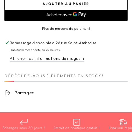
la
la
AJOUTER AU PANIER
quantité
quantité
de
de
Diffuseur
Diffuseur
Lavande,
Lavande,
Plus de moyens de paiement
Thym,
Thym,
Romarin,
Romarin,
Ramassage disponible à
26 rue Saint-Ambroise
Menthe
Menthe
Habituellement prête en 24 heures
Afficher les informations du magasin
DÉPÊCHEZ-VOUS
1
ÉLÉMENTS EN STOCK!
Partager
changes sous 30 jours !
Retrait en boutique gratuit !
Livraison rapide 