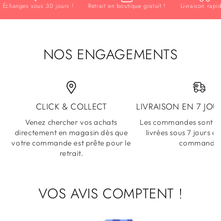
hanges sous 30 jours !
Retrait en boutique gratuit !
Livraison rapide !
NOS ENGAGEMENTS
CLICK & COLLECT
LIVRAISON EN 7 JOU
Venez chercher vos achats
Les commandes sont ex
directement en magasin dès que
livrées sous 7 jours a
votre commande est prête pour le
commande
retrait.
VOS AVIS COMPTENT !