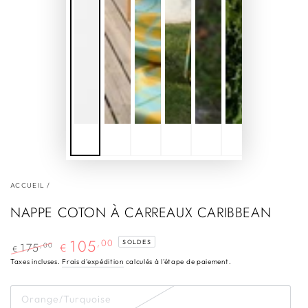
ACCUEIL
/
NAPPE COTON À CARREAUX CARIBBEAN
105
,00
SOLDES
175
,00
€
€
Prix
Prix
Taxes incluses.
Frais d'expédition
calculés à l'étape de paiement.
normal
de
vente
Orange/Turquoise