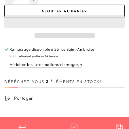
Réduire
Augmenter
la
la
AJOUTER AU PANIER
quantité
quantité
de
de
Nappe
Nappe
Coton
Coton
à
à
Carreaux
Carreaux
Ramassage disponible à
26 rue Saint-Ambroise
Caribbean
Caribbean
Habituellement prête en 24 heures
Afficher les informations du magasin
DÉPÊCHEZ-VOUS
2
ÉLÉMENTS EN STOCK!
Partager