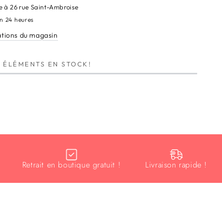
e à
26 rue Saint-Ambroise
en 24 heures
ations du magasin
3
ÉLÉMENTS EN STOCK!
Retrait en boutique gratuit !
Livraison rapide !
Éc