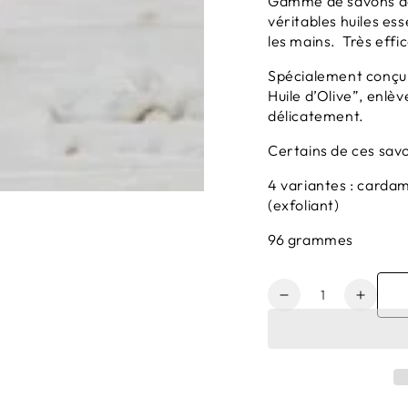
Gamme de savons dou
véritables huiles es
les mains. Très effic
Spécialement conçu 
Huile d’Olive”, enlè
délicatement.
Certains de ces savo
4 variantes : card
(exfoliant)
96 grammes
Quantité
Réduire
Augme
la
la
quantité
quanti
de
de
Savon
Savon
rond
rond