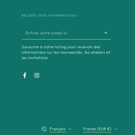
RECEVEZ NOS INFORMATIONS !
Entrez
votre
Souscrire à notre listing pour recevoir des
email
informations sur les nouveautés, les ateliers et
les invitations
ici
Facebook
Instagram
Langue
Pays/région
Français
France (EUR €)