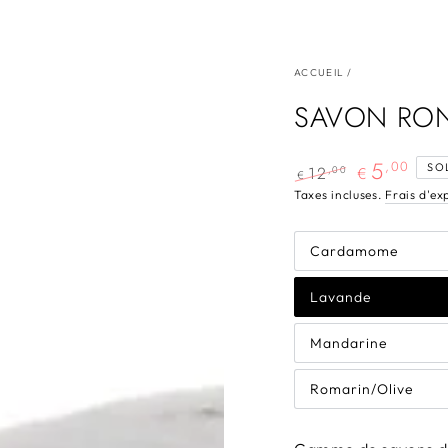
ACCUEIL
/
SAVON RO
5
,00
SO
12
,00
€
€
Prix
Prix
Taxes incluses.
Frais d'ex
normal
de
vente
Cardamome
Lavande
Mandarine
Romarin/Olive