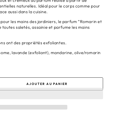
x et crémeux au parfum réalisé à partir de
sentielles naturelles. Idéal pour le corps comme pour
ace aussi dans la cuisine.
pour les mains des jardiniers, le parfum “Romarin et
ve toutes saletés, assainie et parfume les mains
ns ont des propriétés exfoliantes.
amome, lavande
(exfoliant), mandarine, olive/romarin
AJOUTER AU PANIER
nter
té