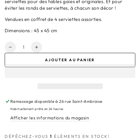
serviettes pour des tables gaies et originales. Et pour
éviter les ronds de serviettes, à chacun son décor !
Vendues en coffret de 4 serviettes assorties.
Dimensions : 45 x 45 cm
Quantité
Réduire
Augmenter
la
la
AJOUTER AU PANIER
quantité
quantité
de
de
Serviette
Serviette
de
de
table
table
imprimée
imprimée
Ramassage disponible à
26 rue Saint-Ambroise
(Coffret
(Coffret
de
de
Habituellement prête en 24 heures
4)
4)
Afficher les informations du magasin
DÉPÊCHEZ-VOUS
1
ÉLÉMENTS EN STOCK!