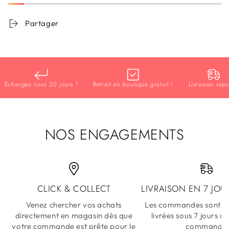
Partager
anges sous 30 jours !
Retrait en boutique gratuit !
Livraison rapide !
NOS ENGAGEMENTS
CLICK & COLLECT
LIVRAISON EN 7 JOU
Venez chercher vos achats
Les commandes sont ex
directement en magasin dès que
livrées sous 7 jours a
votre commande est prête pour le
commande