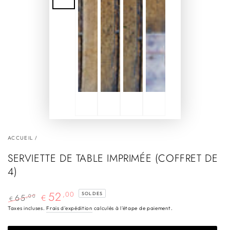
ACCUEIL
/
SERVIETTE DE TABLE IMPRIMÉE (COFFRET DE
4)
52
,00
SOLDES
65
,00
€
€
Prix
Prix
Taxes incluses.
Frais d'expédition
calculés à l'étape de paiement.
normal
de